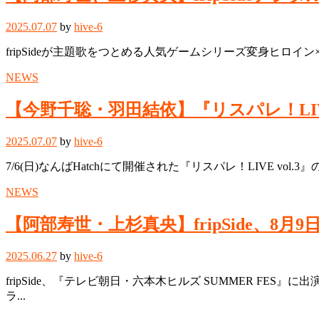
2025.07.07
by
hive-6
fripSideが主題歌をつとめる人気ゲームシリーズ変身ヒロイン×本格
NEWS
【今野千聡・羽田結依】『リスパレ！LIVE 
2025.07.07
by
hive-6
7/6(日)なんばHatchにて開催された『リスパレ！LIVE vo
NEWS
【阿部寿世・上杉真央】fripSide、8月
2025.06.27
by
hive-6
fripSide、『テレビ朝日・六本木ヒルズ SUMMER FES
ラ...