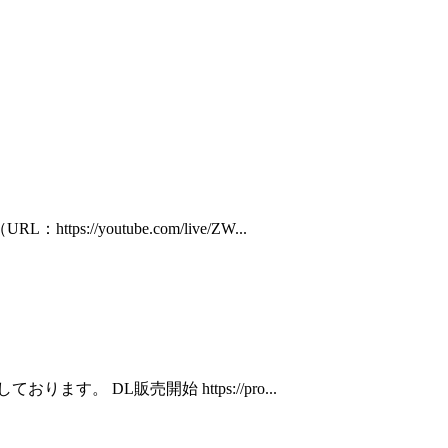
/youtube.com/live/ZW...
ます。 DL販売開始 https://pro...