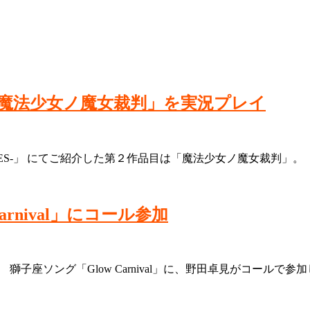
魔法少女ノ魔女裁判」を実況プレイ
S-」 にてご紹介した第２作品目は「魔法少女ノ魔女裁判」。（URL：https:/
rnival」にコール参加
弾 獅子座ソング「Glow Carnival」に、野田卓見がコールで参加しており