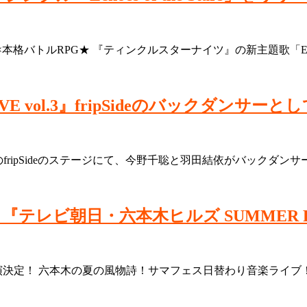
バトルRPG★ 『ティンクルスターナイツ』の新主題歌「Echoes of 
vol.3』fripSideのバックダンサーと
l.3』のfripSideのステージにて、今野千聡と羽田結依がバック
9日『テレビ朝日・六本木ヒルズ SUMMER
』に出演決定！ 六本木の夏の風物詩！サマフェス日替わり音楽ライブ！