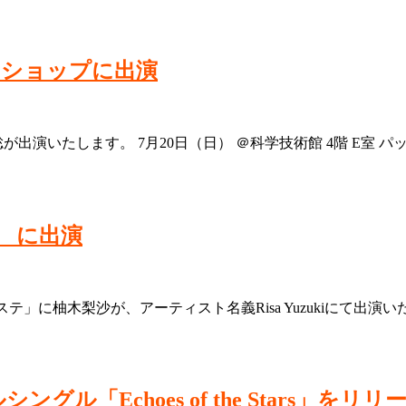
クショップに出演
が出演いたします。 7月20日（日） ＠科学技術館 4階 E室
」 に出演
「 アワステ」に柚木梨沙が、アーティスト名義Risa Yuzukiに
グル「Echoes of the Stars」をリリ