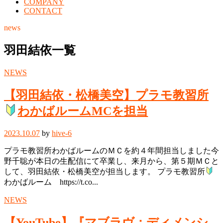
COMPANY
CONTACT
news
羽田結依一覧
NEWS
【羽田結依・松橋美空】プラモ教習所
わかばルームMCを担当
2023.10.07
by
hive-6
プラモ教習所わかばルームのＭＣを約４年間担当しました今
野千聡が本日の生配信にて卒業し、来月から、第５期ＭＣと
して、羽田結依・松橋美空が担当します。 プラモ教習所
わかばルーム https://t.co...
NEWS
【YouTube】『マブラヴ：ディメンシ