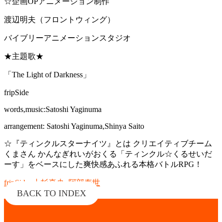
☆企画OPアニメーション制作
渡辺明夫（フロントウィング）
バイブリーアニメーションスタジオ
★主題歌★
「The Light of Darkness」
fripSide
words,music:Satoshi Yaginuma
arrangement: Satoshi Yaginuma,Shinya Saito
☆『ティンクルスターナイツ』とは クリエイティブチーム
くまさん かんなぎれいがおくる「ティンクル☆くるせいだ
ーす」をベースにした爽快感あふれる本格バトルRPG！
fripSide
,
上杉真央
,
阿部寿世
BACK TO INDEX