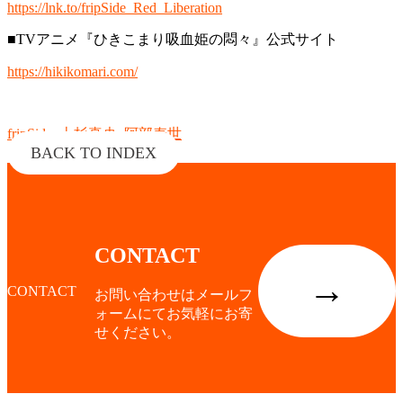
https://lnk.to/fripSide_Red_Liberation
■TVアニメ『ひきこまり吸血姫の悶々』公式サイト
https://hikikomari.com/
fripSide
,
上杉真央
,
阿部寿世
BACK TO INDEX
CONTACT
→
CONTACT
お問い合わせはメールフ
ォームにてお気軽にお寄
せください。