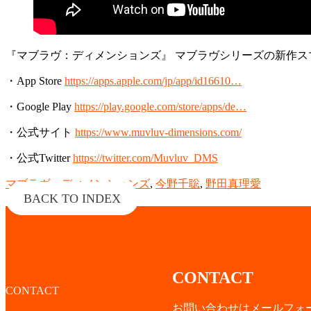
『マブラヴ：ディメンションズ』 マブラヴシリーズの新作ス
・App Store
https://apps.apple.com/jp/app/id16610…
・Google Play
https://play.google.com/store/apps/de…
・公式サイト
https://www.muvluv-dimensions.com/
・公式Twitter
https://twitter.com/Muvluv_DMS
マブラヴ：ディメンションズ
,
今野千聡
,
野田真理愛
BACK TO INDEX
CONTACT
CONTACT
お問い合わせはメールフォ