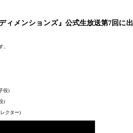
ディメンションズ』公式生放送第7回に
す。
子役)
役)
レクター)