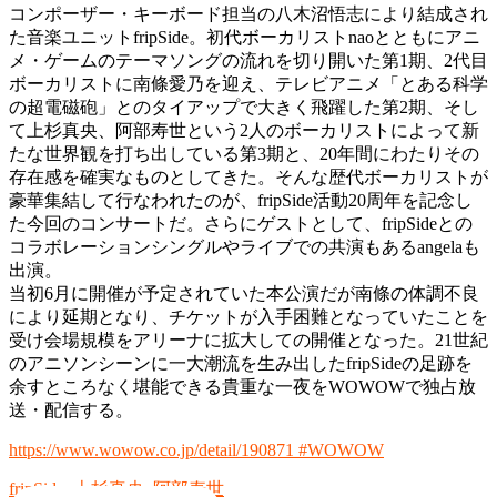
コンポーザー・キーボード担当の八木沼悟志により結成され
た音楽ユニットfripSide。初代ボーカリストnaoとともにアニ
メ・ゲームのテーマソングの流れを切り開いた第1期、2代目
ボーカリストに南條愛乃を迎え、テレビアニメ「とある科学
の超電磁砲」とのタイアップで大きく飛躍した第2期、そし
て上杉真央、阿部寿世という2人のボーカリストによって新
たな世界観を打ち出している第3期と、20年間にわたりその
存在感を確実なものとしてきた。そんな歴代ボーカリストが
豪華集結して行なわれたのが、fripSide活動20周年を記念し
た今回のコンサートだ。さらにゲストとして、fripSideとの
コラボレーションシングルやライブでの共演もあるangelaも
出演。
当初6月に開催が予定されていた本公演だが南條の体調不良
により延期となり、チケットが入手困難となっていたことを
受け会場規模をアリーナに拡大しての開催となった。21世紀
のアニソンシーンに一大潮流を生み出したfripSideの足跡を
余すところなく堪能できる貴重な一夜をWOWOWで独占放
送・配信する。
https://www.wowow.co.jp/detail/190871 #WOWOW
fripSide
,
上杉真央
,
阿部寿世