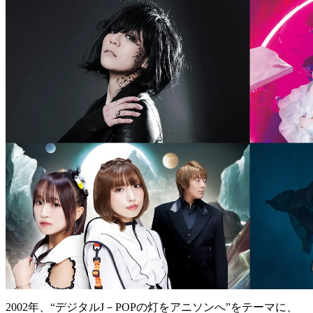
2002年、“デジタルJ－POPの灯をアニソンへ”をテーマに、